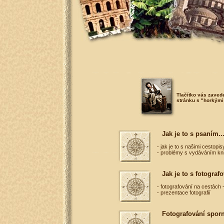
Tlačítko vás zavede
stránku s "horkými
Jak je to s psaním..
- jak je to s našimi cestopis
- problémy s vydáváním kn
Jak je to s fotografo
- fotografování na cestách 
- prezentace fotografií
Fotografování spor