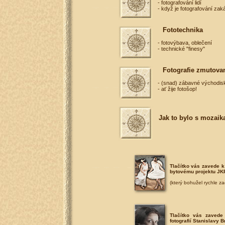
- fotografování lidí
- když je fotografování za
Fototechnika
- fotovýbava, oblečení
- technické "finesy"
Fotografie zmutovan
- (snad) zábavné východis
- ať žije fotošop!
Jak to bylo s mozaik
Tlačítko vás zavede 
bytovému projektu J
(který bohužel rychle zač
Tlačítko vás zavede
fotografií Stanislavy 