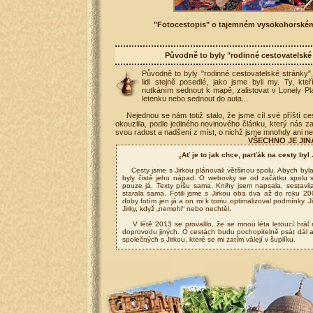
"Fotocestopis" o tajemném vysokohorském 
Původně to byly "rodinné cestovatelské s
Původně to byly "rodinné cestovatelské stránky", 
lidi stejně posedlé, jako jsme byli my. Ty, kte
nutkáním sednout k mapě, zalistovat v Lonely Pla
letenku nebo sednout do auta...
Nejednou se nám totiž stalo, že jsme cíl své příští cesty
okouzlila, podle jediného novinového článku, který nás za
svou radost a nadšení z míst, o nichž jsme mnohdy ani net
VŠECHNO JE JIN
„Ať je to jak chce, parťák na cesty byl 
Cesty jsme s Jirkou plánovali většinou spolu. Abych byla
byly čistě jeho nápad. O webovky se od začátku spolu 
pouze já. Texty píšu sama. Knihy jsem napsala, sestavila
starala sama. Fotili jsme s Jirkou oba dva až do roku 20
doby fotím jen já a on mi k tomu optimalizoval podmínky. 
Jirky, když „nemohl“ nebo nechtěl.
V létě 2013 se provalilo, že se mnou léta letoucí hrál 
doprovodu jiných. O cestách budu pochopitelně psát dál a j
společných s Jirkou, které se mi zatím válejí v šuplíku.