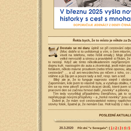
Řekla bych, že to místo je někde za
Dostalo se mi daru
úplně se při cestování odp
(Moc dobře si to uvědomuji a vím, o čem mluvím, p
viseli na telefonu, nebo řešili emaily.) Moje př
velké nervozitě a stresu a pravidelně si říkám, ž
to nestojí. Když ale tímto několikadenním nepříjemným
dopnu kufr, nastoupím do auta a zkontroluji, jestli mám pas
foťákem, někdo mávne proutkem (nebo trhne oponou, aby to
cestování“ … a už ani nevzdechnu po ničem z toho, c
vtáhne a já žiju jen a pouze tady a teď, resp. tam a teď.
Blbý ale je, že to funguje naprosto stejně i obrác
Zapomínám, kde jsem to vlastně byla, a vytahuju obálku, n
tím se na mne pitvoří prvních dvacet úkolů, které jsem s
pracovní den se začnou hrnout další „novinky“ a jobovky.
Tím tedy vysvětluji případnému čtenářstvu, jak to s
nepřekypuje novými příspěvky – a „horké novinky“ jsou u
Dobré je, že mám své cestovatelské notesy napěcho
stovky fotek, špatné je, že nemám čas. Holt každý z nás d
POSLEDNÍ AKTUALI