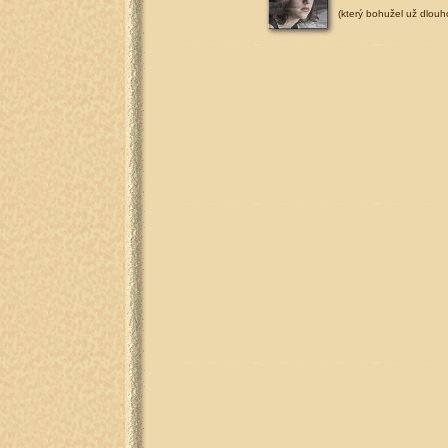
(který bohužel už dlouh